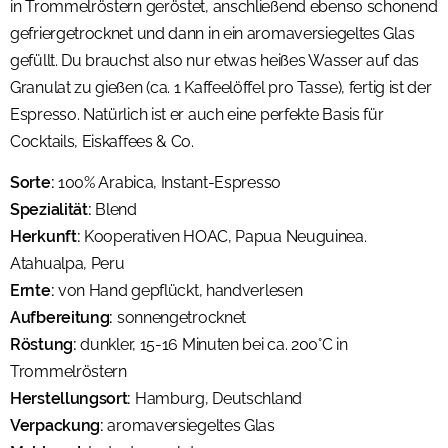
in Trommelröstern geröstet, anschließend ebenso schonend
gefriergetrocknet und dann in ein aromaversiegeltes Glas
gefüllt. Du brauchst also nur etwas heißes Wasser auf das
Granulat zu gießen (ca. 1 Kaffeelöffel pro Tasse), fertig ist der
Espresso. Natürlich ist er auch eine perfekte Basis für
Cocktails, Eiskaffees & Co.
Sorte:
100% Arabica, Instant-Espresso
Spezialität:
Blend
Herkunft:
Kooperativen HOAC, Papua Neuguinea.
Atahualpa, Peru
Ernte:
von Hand gepflückt, handverlesen
Aufbereitung:
sonnengetrocknet
Röstung:
dunkler, 15-16 Minuten bei ca. 200°C in
Trommelröstern
Herstellungsort:
Hamburg, Deutschland
Verpackung:
aromaversiegeltes Glas