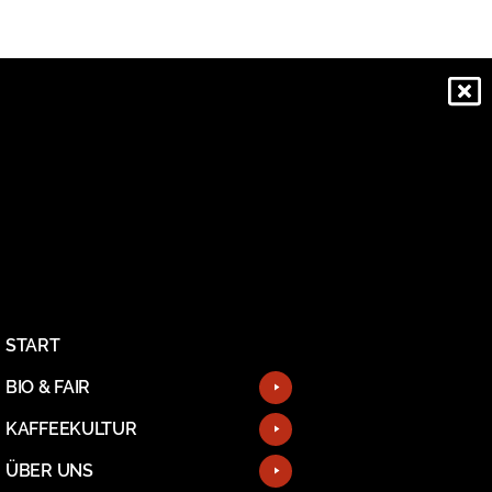
®
©
| Mount Hagen
| WERTFORM GMBH | Cafeastraße 1 | D-
21107 Hamburg
START
BIO & FAIR
KAFFEEKULTUR
ÜBER UNS