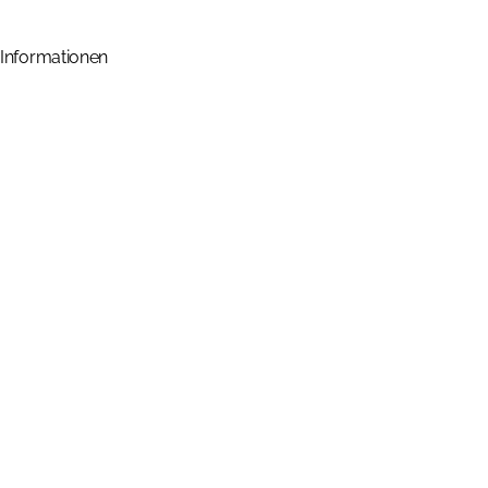
Reseller-Shop
Informationen
Datenschutz
Barrierefreiheit
Impressum
AGB