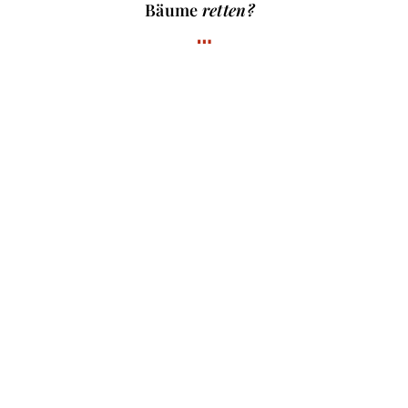
Bäume
retten?
…