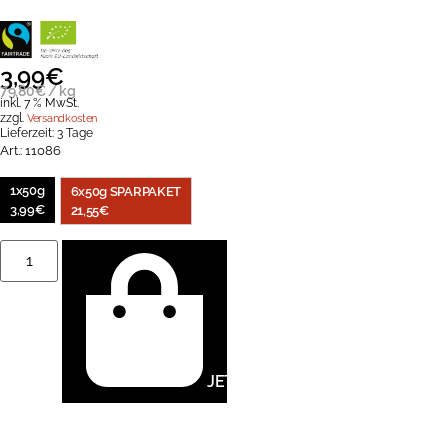
3,99
€
79,80
€
/
kg
inkl. 7 % MwSt.
zzgl.
Versandkosten
Lieferzeit:
3 Tage
Art.:
11086
1x50g
6x50g SPARPAKET
3,99
€
21,55
€
Instant
Espresso,
50g,
bio
&
fair
Menge
JETZT KAUFEN