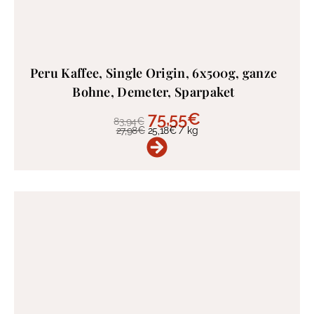
Peru Kaffee, Single Origin, 6x500g, ganze
Bohne, Demeter, Sparpaket
75,55
€
83,94
€
27,98
€
25,18
€
/
kg