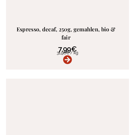
Espresso, decaf, 250g, gemahlen, bio &
fair
7,99
€
31,96
€
/
kg