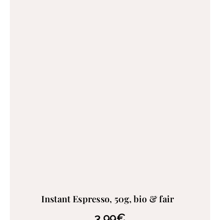
Instant Espresso, 50g, bio & fair
3,99
€