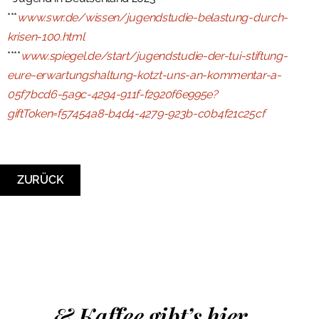
***
www.swr.de/wissen/jugendstudie-belastung-durch-
krisen-100.html
****
www.spiegel.de/start/jugendstudie-der-tui-stiftung-
eure-erwartungshaltung-kotzt-uns-an-kommentar-a-
05f7bcd6-5a9c-4294-911f-f2920f6e995e?
giftToken=f57454a8-b4d4-4279-923b-c0b4f21c25cf
ZURÜCK
& Kaffee gibt’s hier...