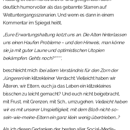
deutlich humorvoller als das gebannte Starren auf
Weltuntergangsszenarien. Und wenn es dann in einem
Kommentar im Spiegel heißt,
„Eure Erwartungshaltung kotzt uns an. Die Alten hinterlassen
uns einen Haufen Probleme – und den Hinweis, man könne
sie ja mit guter Laune und optimistischen Utopien
bekämpfen. Geht’s noch?“****,
beschleicht mich
(bei allem Verständnis für den Zorn der
Jüngeren)
ein klitzekleiner Verdacht: Vielleicht haben wir
Älteren, wir Eltern, euch ja das Leben ein klitzekleines
bisschen zu leicht gemacht? Und euch nicht beigebracht,
mit Frust, mit Grenzen, mit Sch… umzugehen.
Vielleicht haben
wir es mit unserer Unspießigkeit, mit dem Bloß-nicht-so-
sein-wie-meine-Eltern ein ganz klein wenig übertrieben…?
Als ich diesen Gedanken der besten aller Social-Media-