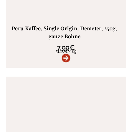
Peru Kaffee, Single Origin, Demeter, 250g,
ganze Bohne
7,99
€
31,96
€
/
kg