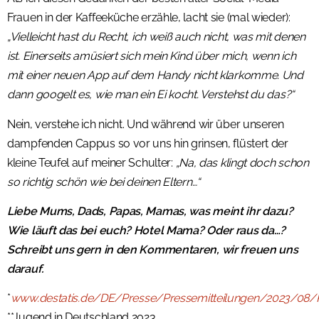
Frauen in der Kaffeeküche erzähle, lacht sie (mal wieder):
„Vielleicht hast du Recht, ich weiß auch nicht, was mit denen
ist. Einerseits amüsiert sich mein Kind über mich, wenn ich
mit einer neuen App auf dem Handy nicht klarkomme. Und
dann googelt es, wie man ein Ei kocht. Verstehst du das?“
Nein, verstehe ich nicht. Und während wir über unseren
dampfenden Cappus so vor uns hin grinsen, flüstert der
kleine Teufel auf meiner Schulter:
„Na, das klingt doch schon
so richtig schön wie bei deinen Eltern…“
Liebe Mums, Dads, Papas, Mamas, was meint ihr dazu?
Wie läuft das bei euch? Hotel Mama? Oder raus da…?
Schreibt uns gern in den Kommentaren, wir freuen uns
darauf.
*
www.destatis.de/DE/Presse/Pressemitteilungen/2023/08/
**Jugend in Deutschland 2023