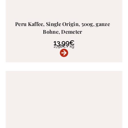
Peru Kaffee, Single Origin, 500g, ganze
Bohne, Demeter
13,99
€
27,98
€
/
kg