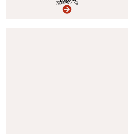
79,80
€
/
kg