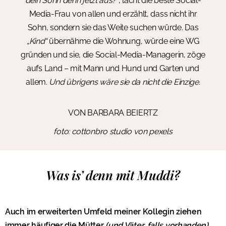
dein Sohn denn jetzt aus?“
, lacht die beste Social-
Media-Frau von allen und erzählt, dass nicht ihr
Sohn, sondern sie das Weite suchen würde. Das
„Kind“
übernähme die Wohnung, würde eine WG
gründen und sie, die Social-Media-Managerin, zöge
aufs Land – mit Mann und Hund und Garten und
allem.
Und übrigens wäre sie da nicht die Einzige.
VON BARBARA BEIERTZ
foto: cottonbro studio von pexels
Was is’ denn mit Muddi?
Auch im erweiterten Umfeld meiner Kollegin ziehen
immer häufiger die Mütter
(und Väter, falls vorhanden)