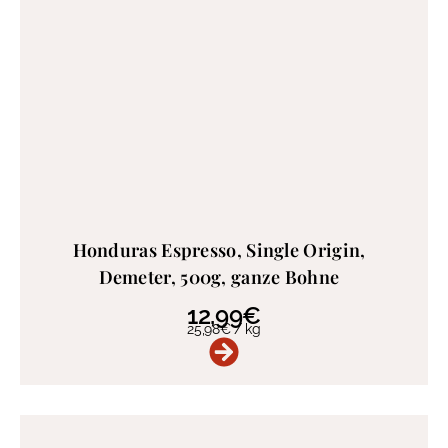
Honduras Espresso, Single Origin,
Demeter, 500g, ganze Bohne
12,99
€
25,98
€
/
kg