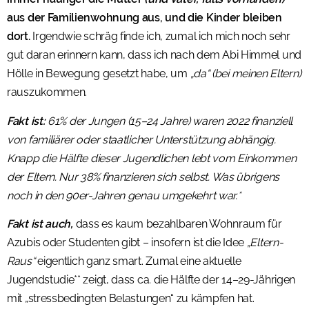
aus der Familienwohnung aus, und die Kinder bleiben
dort.
Irgendwie schräg finde ich, zumal ich mich noch sehr
gut daran erinnern kann, dass ich nach dem Abi Himmel und
Hölle in Bewegung gesetzt habe, um
„da“ (bei meinen Eltern)
rauszukommen.
Fakt ist:
61% der Jungen (15–24 Jahre) waren 2022 finanziell
von familiärer oder staatlicher Unterstützung abhängig.
Knapp die Hälfte dieser Jugendlichen lebt vom Einkommen
der Eltern. Nur 38% finanzieren sich selbst. Was übrigens
noch in den 90er-Jahren genau umgekehrt war.*
Fakt ist auch,
dass es kaum bezahlbaren Wohnraum für
Azubis oder Studenten gibt – insofern ist die Idee
„Eltern-
Raus“
eigentlich ganz smart. Zumal eine aktuelle
Jugendstudie** zeigt, dass ca. die Hälfte der 14–29-Jährigen
mit „stressbedingten Belastungen“ zu kämpfen hat.