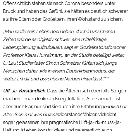
Offensichtlich stehen sie nach Corona besonders unter
Druck und haben das Gefühl, sie hätten es deutlich schwerer
als ihre Eltern oder Großeltern, ihren Wohlstand zu sichern.
„Man wolle sein Leben noch leben, doch in unsicheren
Zeiten würde es objektiv schwer, eine mittelfristige
Lebensplanung aufzubauen, sagt er (Sozialisationsforscher
Professor Klaus Hurrelmann, an der Studie beteiligt) weiter.
(…) Laut Studienleiter Simon Schnetzer fühlen sich junge
Menschen daher ,wie in einem Dauerkrisenmodus, der
weiter anhält und psychische Narben hinterlässt‘“.***
Uff. Ja. Verständlich.
Dass die Älteren sich ebenfalls Sorgen
machen – man denke an Krieg, Inflation, Altersarmut – ist
aber auch klar, nur sind sie durch ihre Erfahrung
(endlich hat
Älter-Sein mal was Gutes)
widerstandsfähiger, vielleicht
sogar gelassener. Ihre pragmatische Hilft-ja-nix-muss-ja-
Haltung ist eben konstruktiver und gelegentlich auch