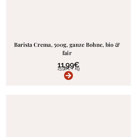
Barista Crema, 500g, ganze Bohne, bio &
fair
11,99
€
23,98
€
/
kg