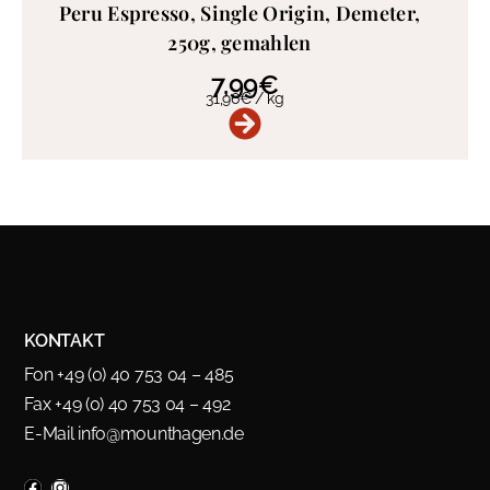
Peru Espresso, Single Origin, Demeter,
250g, gemahlen
7,99
€
31,96
€
/
kg
KONTAKT
Fon +49 (0) 40 753 04 – 485
Fax +49 (0) 40 753 04 – 492
E-Mail
info@mounthagen.de