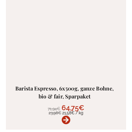
Barista Espresso, 6x500g, ganze Bohne,
bio & fair, Sparpaket
64,75
€
71,94
€
23,98
€
21,58
€
/
kg