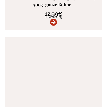
500g, ganze Bohne
12,99
€
25,98
€
/
kg