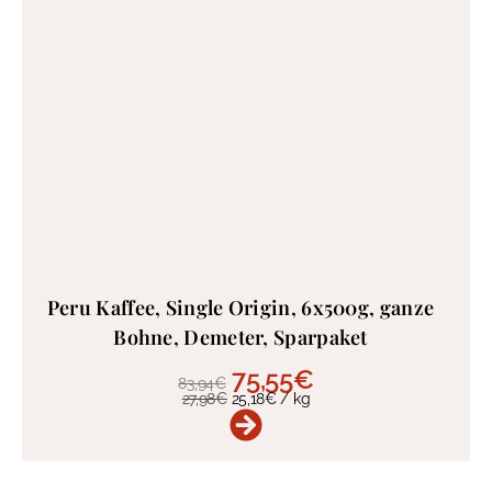
Peru Kaffee, Single Origin, 6x500g, ganze
Bohne, Demeter, Sparpaket
75,55
€
83,94
€
27,98
€
25,18
€
/
kg