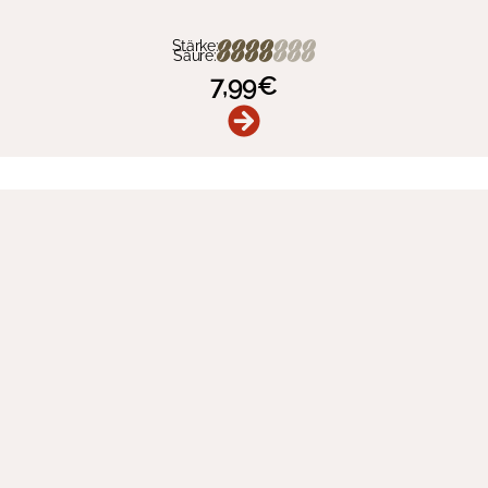
Stärke:
Säure:
7,99
€