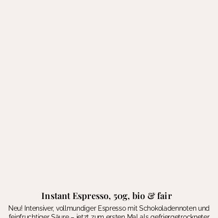
Instant Espresso, 50g, bio & fair
Neu! Intensiver, vollmundiger Espresso mit Schokoladennoten und
feinfruchtiger Säure – jetzt zum ersten Mal als gefriergetrockneter