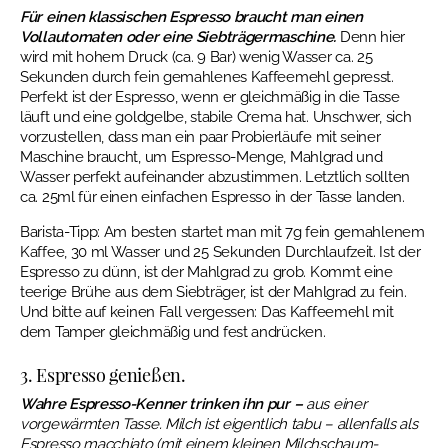
Für einen klassischen Espresso braucht man einen
Vollautomaten oder eine Siebträgermaschine.
Denn hier
wird mit hohem Druck (ca. 9 Bar) wenig Wasser ca. 25
Sekunden durch fein gemahlenes Kaffeemehl gepresst.
Perfekt ist der Espresso, wenn er gleichmäßig in die Tasse
läuft und eine goldgelbe, stabile Crema hat. Unschwer, sich
vorzustellen, dass man ein paar Probierläufe mit seiner
Maschine braucht, um Espresso-Menge, Mahlgrad und
Wasser perfekt aufeinander abzustimmen. Letztlich sollten
ca. 25ml für einen einfachen Espresso in der Tasse landen.
Barista-Tipp: Am besten startet man mit 7g fein gemahlenem
Kaffee, 30 ml Wasser und 25 Sekunden Durchlaufzeit. Ist der
Espresso zu dünn, ist der Mahlgrad zu grob. Kommt eine
teerige Brühe aus dem Siebträger, ist der Mahlgrad zu fein.
Und bitte auf keinen Fall vergessen: Das Kaffeemehl mit
dem Tamper gleichmäßig und fest andrücken.
3. Espresso genießen.
Wahre Espresso-Kenner trinken ihn pur –
aus einer
vorgewärmten Tasse. Milch ist eigentlich tabu – allenfalls als
Espresso macchiato (mit einem kleinen Milchschaum-