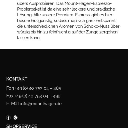
übers Ausprobieren. Das Mount-Hagen-Espresso-
Probierpaket ist da eine sehr leckere und praktische
Lösung. Alle unsere Premium-Espressi gibt es hier
besonders günstig, sodass man sich ganz entspannt
die unterschiedlichen Aromen von Schoko-Nuss über
würzig bis hin zu feinfruchtig auf der Zunge zergehen
lassen kann.
KONTAKT
Fon +49 (0) 40 753 04 – 485
Fax +49 (0) 40 753 04 – 492
E-Mail
info@mounthagen.de
SHOPSERVICE