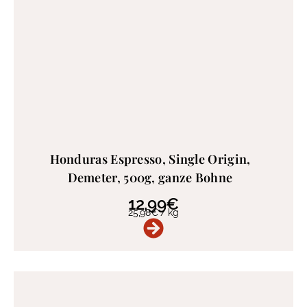
Honduras Espresso, Single Origin,
Demeter, 500g, ganze Bohne
12,99
€
25,98
€
/
kg