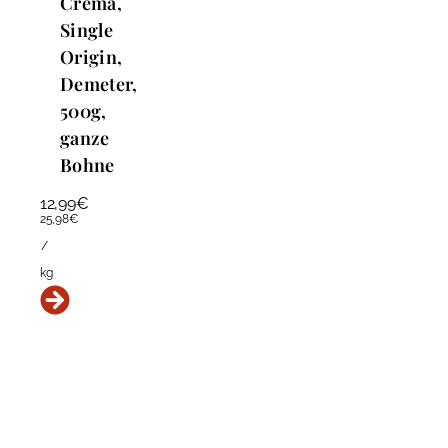
Crema,
Single
Origin,
Demeter,
500g,
ganze
Bohne
12,99
€
25,98
€
/
kg