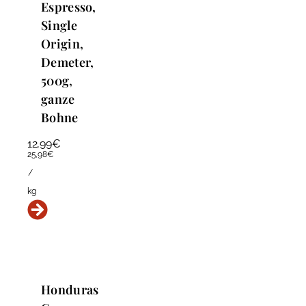
Espresso,
Single
Origin,
Demeter,
500g,
ganze
Bohne
12,99
€
25,98
€
/
kg
Honduras