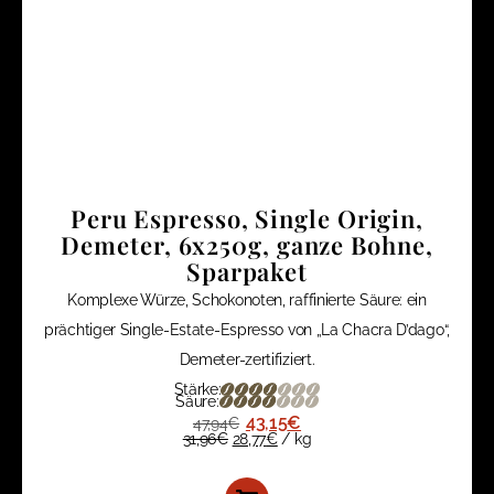
Peru Espresso, Single Origin,
Demeter, 6x250g, ganze Bohne,
Sparpaket
Komplexe Würze, Schokonoten, raffinierte Säure: ein
prächtiger Single-Estate-Espresso von „La Chacra D’dago“,
Demeter-zertifiziert.
Stärke:
Säure:
43,15
€
47,94
€
31,96
€
28,77
€
/
kg