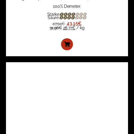
100% Demeter.
Stärke:
Säure:
43,15
€
47,94
€
31,96
€
28,77
€
/
kg