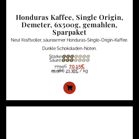
Honduras Kaffee, Single Origin,
Demeter, 6x500g, gemahlen,
Sparpaket
Neu! Kraftvoller, säurearmer Honduras-Single-Origin-Kaffee.
Dunkle Schokoladen-Noten.
Stärke:
Säure:
70,15
€
77,94
€
25,98
€
23,38
€
/
kg