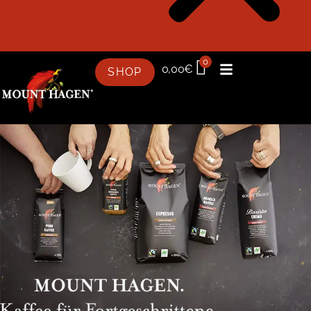
0
0,00
€
SHOP