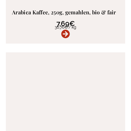
Arabica Kaffee, 250g, gemahlen, bio & fair
7,69
€
30,76
€
/
kg