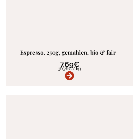
Espresso, 250g, gemahlen, bio & fair
7,69
€
30,76
€
/
kg