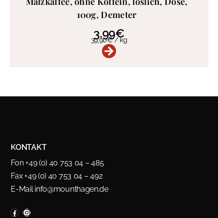
Malzkaffee, ohne Koffein, löslich, Dose,
100g, Demeter
3,99
€
39,90
€
/
kg
KONTAKT
Fon +49 (0) 40 753 04 – 485
Fax +49 (0) 40 753 04 – 492
E-Mail
info@mounthagen.de