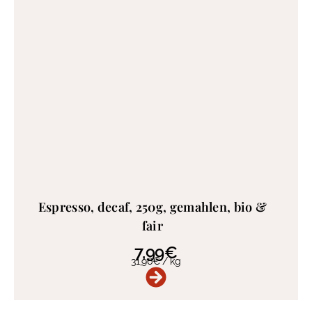
Espresso, decaf, 250g, gemahlen, bio &
fair
7,99
€
31,96
€
/
kg