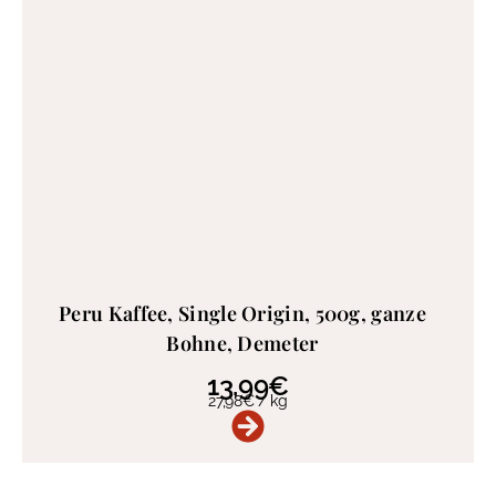
Peru Kaffee, Single Origin, 500g, ganze
Bohne, Demeter
13,99
€
27,98
€
/
kg