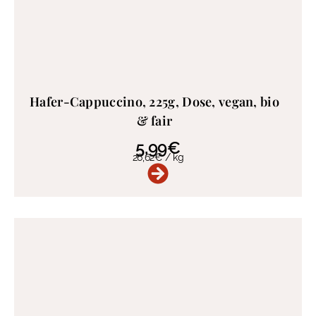
Hafer-Cappuccino, 225g, Dose, vegan, bio
& fair
5,99
€
26,62
€
/
kg