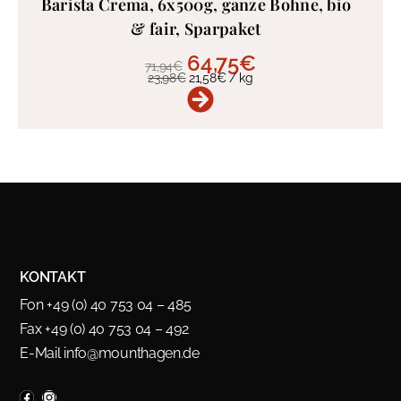
Barista Crema, 6x500g, ganze Bohne, bio
& fair, Sparpaket
64,75
€
71,94
€
23,98
€
21,58
€
/
kg
KONTAKT
Fon +49 (0) 40 753 04 – 485
Fax +49 (0) 40 753 04 – 492
E-Mail
info@mounthagen.de