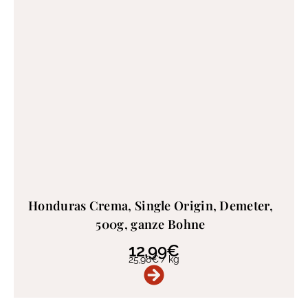
Honduras Crema, Single Origin, Demeter,
500g, ganze Bohne
12,99
€
25,98
€
/
kg