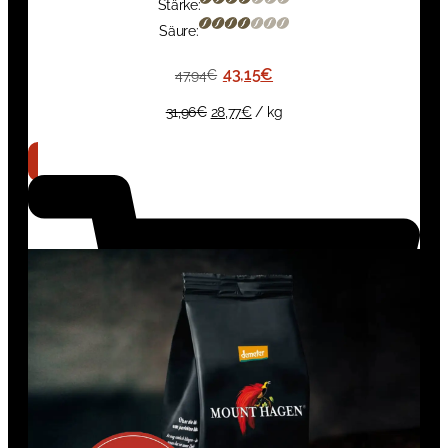
Stärke:
Säure:
43,15
€
47,94
€
31,96
€
28,77
€
/
kg