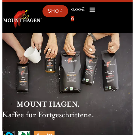
0,00
€
SHOP
0