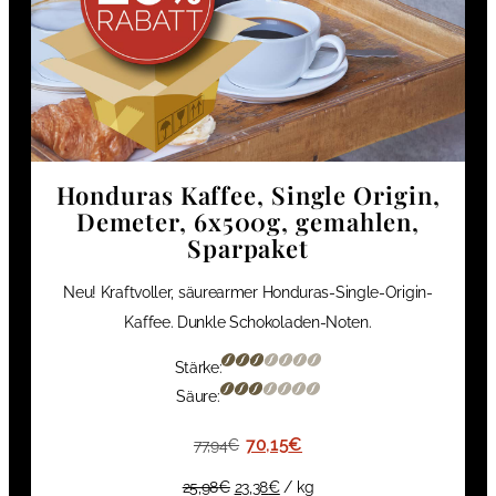
Honduras Kaffee, Single Origin,
Demeter, 6x500g, gemahlen,
Sparpaket
Neu! Kraftvoller, säurearmer Honduras-Single-Origin-
Kaffee. Dunkle Schokoladen-Noten.
Stärke:
Säure:
70,15
€
77,94
€
25,98
€
23,38
€
/
kg