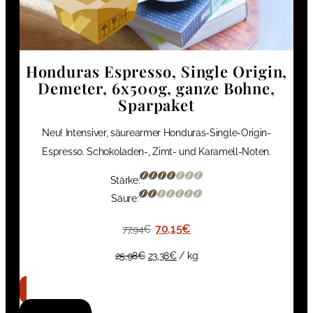
Honduras Espresso, Single Origin,
Demeter, 6x500g, ganze Bohne,
Sparpaket
Neu! Intensiver, säurearmer Honduras-Single-Origin-
Espresso. Schokoladen-, Zimt- und Karamell-Noten.
Stärke:
Säure:
70,15
€
77,94
€
25,98
€
23,38
€
/
kg