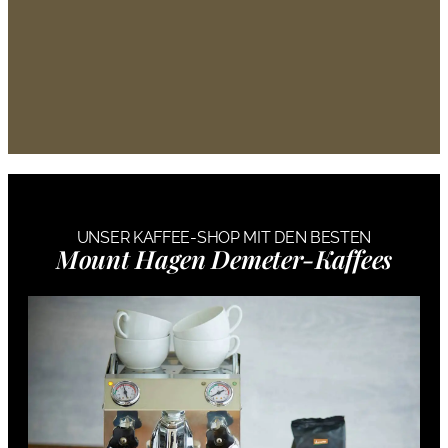
Unser Newsletter.
Jetzt anmelden und
10%
UNSER KAFFEE-SHOP MIT DEN BESTEN
Rabatt
sichern.
Mount Hagen Demeter-Kaffees
Jetzt hier klicken.