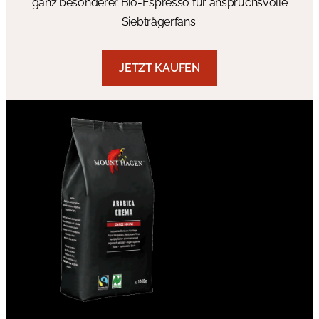
ganz besonderer Bio-Espresso für anspruchsvolle
Siebträgerfans.
JETZT KAUFEN