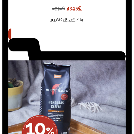
43,15
€
47,94
€
31,96
€
28,77
€
/
kg