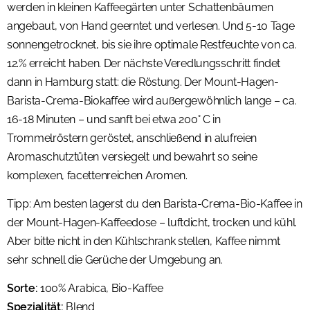
werden in kleinen Kaffeegärten unter Schattenbäumen
angebaut, von Hand geerntet und verlesen. Und 5-10 Tage
sonnengetrocknet, bis sie ihre optimale Restfeuchte von ca.
12.% erreicht haben. Der nächste Veredlungsschritt findet
dann in Hamburg statt: die Röstung. Der Mount-Hagen-
Barista-Crema-Biokaffee wird außergewöhnlich lange – ca.
16-18 Minuten – und sanft bei etwa 200° C in
Trommelröstern geröstet, anschließend in alufreien
Aromaschutztüten versiegelt und bewahrt so seine
komplexen, facettenreichen Aromen.
Tipp: Am besten lagerst du den Barista-Crema-Bio-Kaffee in
der Mount-Hagen-Kaffeedose – luftdicht, trocken und kühl.
Aber bitte nicht in den Kühlschrank stellen, Kaffee nimmt
sehr schnell die Gerüche der Umgebung an.
Sorte:
100% Arabica, Bio-Kaffee
Spezialität:
Blend