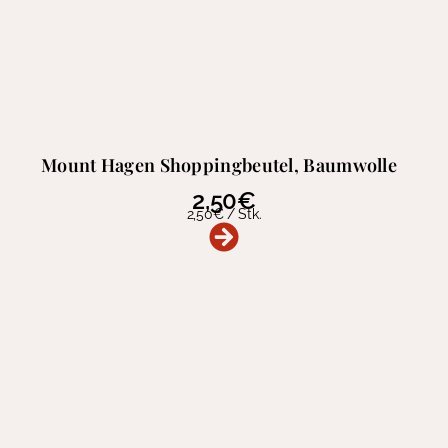
Mount Hagen Shoppingbeutel, Baumwolle
2,50
€
2,50
€
/
Stk.