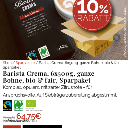
Shop
/
Sparpakete
/ Barista Crema, 6x500g, ganze Bohne, bio & fair,
Sparpaket
Barista Crema, 6x500g, ganze
Bohne, bio & fair, Sparpaket
Komplex, opulent, mit zarter Zitrusnote – für
Anspruchsvolle. Auf Siebträgerzubereitung abgestimmt.
64,75
€
71,94
€
23,98
€
21,58
€
/
kg
inkl. 7 % MwSt.
Lieferzeit:
3 Tage
Art.:
SPAR11074