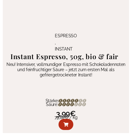
ESPRESSO
,
INSTANT
Instant Espresso, 50g, bio & fair
Neu! Intensiver, vollmundiger Espresso mit Schokoladennoten
und feinfruchtiger Säure – jetzt zum ersten Mal als
gefriergetrockneter Instant!
Stärke:
Säure:
3,99
€
79,80
€
/
kg