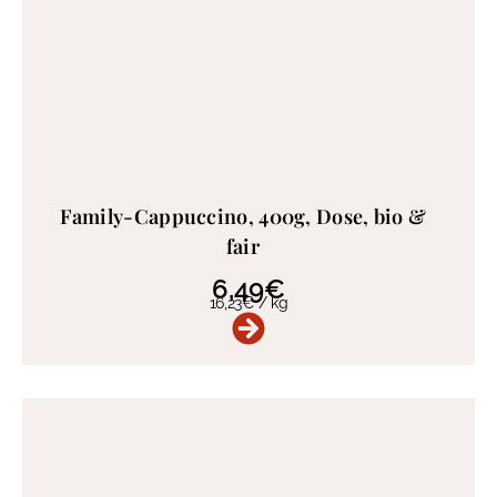
Family-Cappuccino, 400g, Dose, bio &
fair
6,49
€
16,23
€
/
kg