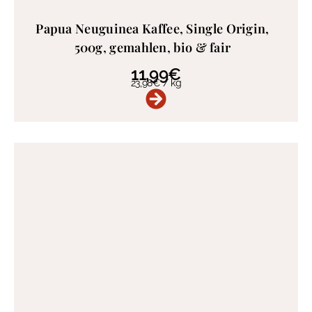
Papua Neuguinea Kaffee, Single Origin,
500g, gemahlen, bio & fair
11,99
€
23,98
€
/
kg