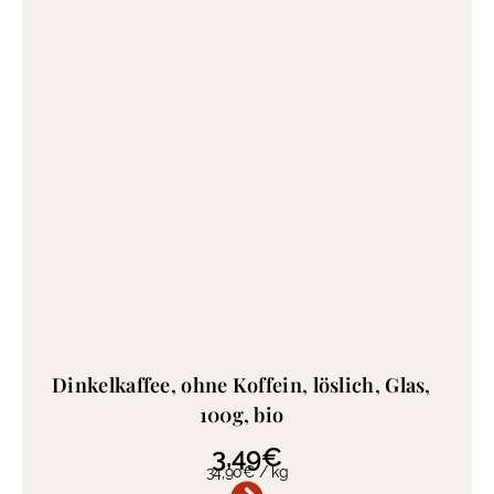
Dinkelkaffee, ohne Koffein, löslich, Glas,
100g, bio
3,49
€
34,90
€
/
kg