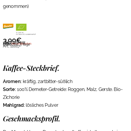
genommen)
3,99
€
39,90
€
/
kg
inkl. 7 % MwSt.
zzgl.
Versandkosten
Lieferzeit:
3 Tage
Art.:
11017
Kaffee-Steckbrief.
Aromen:
kräftig, zartbitter-süßlich
Sorte:
100% Demeter-Getreide: Roggen, Malz, Gerste. Bio-
Zichorie
Mahlgrad:
lösliches Pulver
Geschmacksprofil.