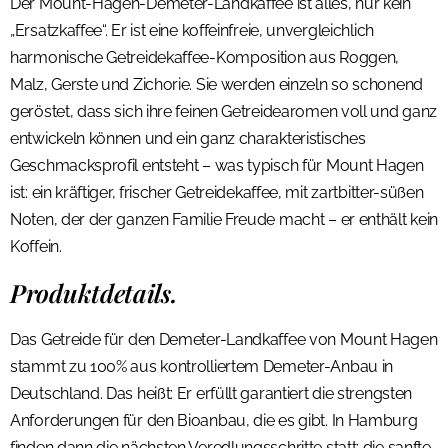
Der Mount-Hagen-Demeter-Landkaffee ist alles, nur kein
„Ersatzkaffee“. Er ist eine koffeinfreie, unvergleichlich
harmonische Getreidekaffee-Komposition aus Roggen,
Malz, Gerste und Zichorie. Sie werden einzeln so schonend
geröstet, dass sich ihre feinen Getreidearomen voll und ganz
entwickeln können und ein ganz charakteristisches
Geschmacksprofil entsteht – was typisch für Mount Hagen
ist: ein kräftiger, frischer Getreidekaffee, mit zartbitter-süßen
Noten, der der ganzen Familie Freude macht – er enthält kein
Koffein.
Produktdetails.
Das Getreide für den Demeter-Landkaffee von Mount Hagen
stammt zu 100% aus kontrolliertem Demeter-Anbau in
Deutschland. Das heißt: Er erfüllt garantiert die strengsten
Anforderungen für den Bioanbau, die es gibt. In Hamburg
finden dann die nächsten Veredlungsschritte statt: die sanfte