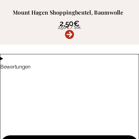
Mount Hagen Shoppingbeutel, Baumwolle
2,50
€
2,50
€
/
Stk.
Bewertungen