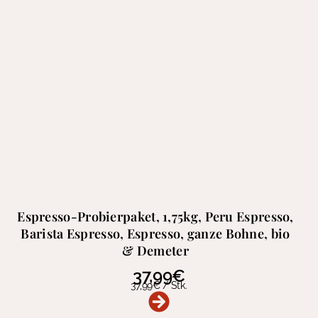
Espresso-Probierpaket, 1,75kg, Peru Espresso,
Barista Espresso, Espresso, ganze Bohne, bio
& Demeter
37,99
€
37,99
€
/
Stk.