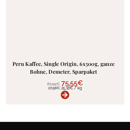
Peru Kaffee, Single Origin, 6x500g, ganze
Bohne, Demeter, Sparpaket
75,55
€
83,94
€
27,98
€
25,18
€
/
kg