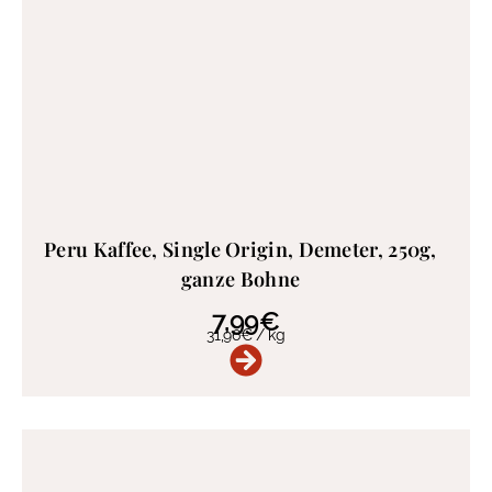
Peru Kaffee, Single Origin, Demeter, 250g,
ganze Bohne
7,99
€
31,96
€
/
kg