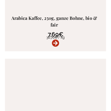
Arabica Kaffee, 250g, ganze Bohne, bio &
fair
7,69
€
30,76
€
/
kg