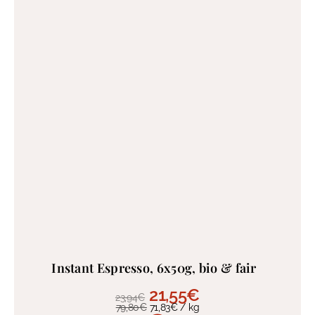
Instant Espresso, 6x50g, bio & fair
21,55
€
23,94
€
79,80
€
71,83
€
/
kg