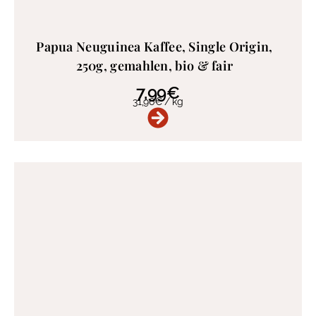
Papua Neuguinea Kaffee, Single Origin,
250g, gemahlen, bio & fair
7,99
€
31,96
€
/
kg