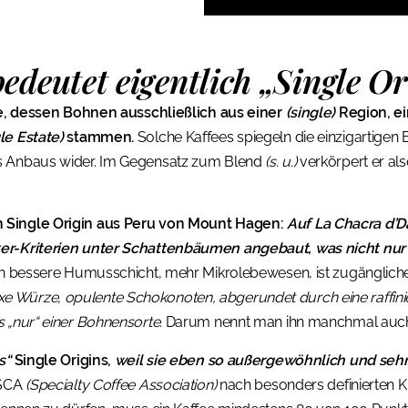
edeutet eigentlich „Single Or
fee, dessen Bohnen ausschließlich aus einer
(single)
Region, e
le Estate)
stammen.
Solche Kaffees spiegeln die einzigartigen
s Anbaus wider. Im Gegensatz zum Blend
(s. u.)
verkörpert er als
 Single Origin aus Peru von Mount Hagen:
Auf La Chacra d’D
ter-Kriterien unter Schattenbäumen angebaut, was nicht nu
ch bessere Humusschicht, mehr Mikrolebewesen, ist zugängliche
Würze, opulente Schokonoten, abgerundet durch eine raffinie
 „nur“ einer Bohnensorte.
Darum nennt man ihn manchmal auch 
s“
Single Origins,
weil sie eben so außergewöhnlich und sehr
 SCA
(Specialty Coffee Association)
nach besonders definierten Kri