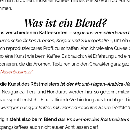
 nennen zu dürfen, muss ein Kaffee mindestens 80 von 100 Pun
mmen.
Was ist ein Blend?
 aus verschiedenen Kaffeesorten
– sogar aus verschiedenen 
e unterschiedlichen Aromen, Körper und Säuregehalte –,
um ein s
ch reproduzierbares Profil zu schaffen. Ähnlich wie eine Cuvé
so eine Kunst wie beim Kaffee. Es braucht viel Erfahrung und ei
nieren, die die Aromen, Texturen und den Charakter ganz gezie
„Nasenbusiness“
.
r die Kunst des Röstmeisters
ist der Mount-Hagen-Arabica-Ka
euguinea, Peru und Honduras werden hier so gekonnt miteinan
cksprofil entsteht. Eine raffinierte Verbindung aus fruchtiger Ti
ürziger, nussiger Kaffee mit einer sehr leichten Säure.
Perfekt 
igin steht also beim Blend
das Know-how des Röstmeisters i
usgangskaffees auch nicht außer Acht lassen darf.