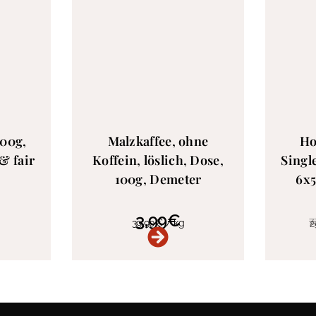
500g,
Malzkaffee, ohne
Ho
& fair
Koffein, löslich, Dose,
Singl
100g, Demeter
6x5
3,99
€
7
39,90
€
/
kg
2