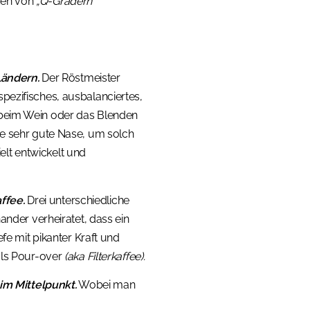
kten von
„Q-Gradern“
Ländern.
Der Röstmeister
pezifisches, ausbalanciertes,
e beim Wein oder das Blenden
ne sehr gute Nase, um solch
lt entwickelt und
ffee.
Drei unterschiedliche
der verheiratet, dass ein
efe mit pikanter Kraft und
als Pour-over
(aka Filterkaffee).
m Mittelpunkt.
Wobei man