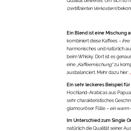
Qualität bewertet. Um sich so
(zertifizierten Verkostern)
beko
Ein Blend ist eine Mischung
kombiniert diese Kaffees
– ihr
harmonisches und natürlich au
beim Whisky. Dort ist es genau
eine
„Kaffeemischung“
zu kompo
ausbalanciert. Mehr dazu hier:
Ein sehr leckeres Beispiel fü
Hochland-Arabicas aus Papua-N
sehr charakteristisches Geschma
glamouröser Fülle
– ein warm-w
Im Unterschied zum Single Or
natürlich die Qualität seiner A