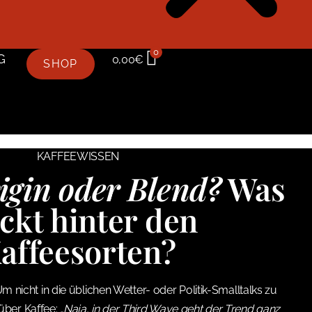
0
G
0,00
€
SHOP
KAFFEEWISSEN
igin oder Blend?
Was
eckt hinter den
affeesorten?
Um nicht in die üblichen Wetter- oder Politik-Smalltalks zu
über Kaffee:
„Naja, in der Third Wave geht der Trend ganz