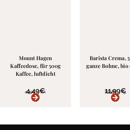
Mount Hagen
Barista Crema, 
Kaffeedose, für 500g
ganze Bohne, bio 
Kaffee, luftdicht
4,49
€
11,99
€
4,49
€
/
Stk.
23,98
€
/
kg