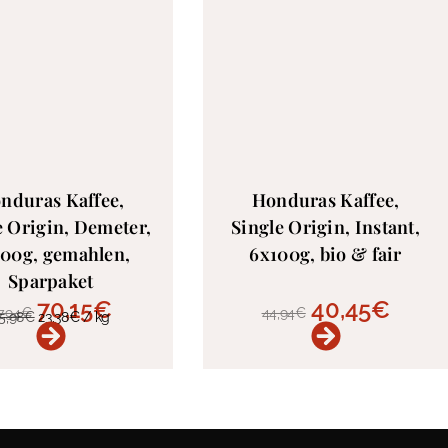
nduras Kaffee,
Honduras Kaffee,
e Origin, Demeter,
Single Origin, Instant,
00g, gemahlen,
6x100g, bio & fair
Sparpaket
70,15
€
40,45
€
7,94
€
44,94
€
5,98
€
23,38
€
/
kg