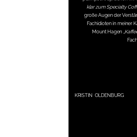
klar zum Specialty Coff
große Augen der Verständ
Fachidioten in meiner 
Mount Hagen
„Kaffe
Fach
KRISTIN OLDENBURG