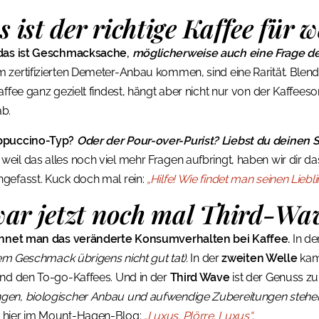
 ist der richtige Kaffee für 
 das ist Geschmacksache,
möglicherweise auch eine Frage de
zertifizierten Demeter-Anbau kommen, sind eine Rarität. Blends 
ffee ganz gezielt findest, hängt aber nicht nur von der Kaffees
ab.
appuccino-Typ?
Oder der Pour-over-Purist? Liebst du deinen S
weil das alles noch viel mehr Fragen aufbringt, haben wir dir d
gefasst. Kuck doch mal rein:
„Hilfe! Wie findet man seinen Liebl
ar jetzt noch mal Third-Wa
hnet man das veränderte Konsumverhalten bei Kaffee.
In de
m Geschmack übrigens nicht gut tat).
In der
zweiten Welle
kam
und den To-go-Kaffees. Und in der
Third Wave
ist der Genuss z
en, biologischer Anbau und aufwendige Zubereitungen stehen 
 hier im Mount-Hagen-Blog:
„Luxus. Plörre. Luxus“
.