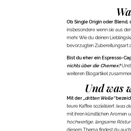
Was
Ob Single Origin oder Blend,
insbesondere wenn sie aus dem 
mehr. Wie du deinen Lieblingska
bevorzugten Zubereitungsart 
Bist du eher ein Espresso-C
nichts über die Chemex?
Und 
weiteren Blogartikel zusammen
Und was w
Mit der
„dritten Welle“
bezeic
teure Kaffee sozialisiert
(was de
mit ihren künstlichen Aromen 
hochwertige, langsame Röstung
diesem Thema findest du auch