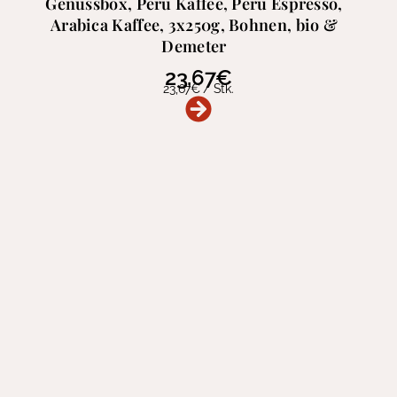
Genussbox, Peru Kaffee, Peru Espresso,
Arabica Kaffee, 3x250g, Bohnen, bio &
Demeter
23,67
€
23,67
€
/
Stk.