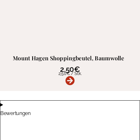
Mount Hagen Shoppingbeutel, Baumwolle
2,50
€
2,50
€
/
Stk.
Bewertungen