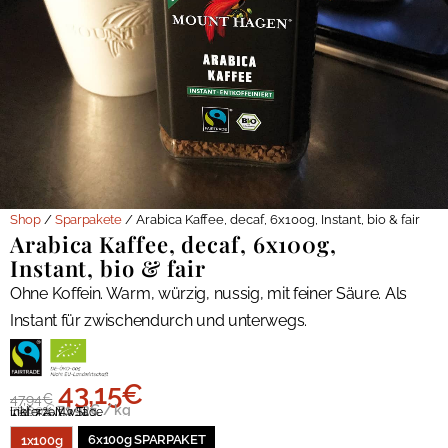
Shop
/
Sparpakete
/ Arabica Kaffee, decaf, 6x100g, Instant, bio & fair
Arabica Kaffee, decaf, 6x100g,
Instant, bio & fair
Ohne Koffein. Warm, würzig, nussig, mit feiner Säure. Als
Instant für zwischendurch und unterwegs.
43,15
€
47,94
€
79,90
€
71,92
€
/
kg
inkl. 7 % MwSt.
Lieferzeit:
3 Tage
Art.:
SPAR10932
6x100g SPARPAKET
1x100g