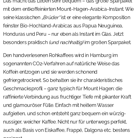
Das macht das Leben sehr bequem – das große Sparpaket
mit dem entkoffeinierten Mount-Hagen-Arabica-Instant. Wie
seine klassischen
„Brüder“
ist er eine elegante Komposition
feinster Bio-Hochland-Arabicas aus Papua Neuguinea,
Honduras und Peru – nur eben als Instant im Glas. Jetzt
besonders praktisch
(und nachhaltig)
im großen Sparpaket.
Den handverlesenen Rohkaffees wird in Hamburg im
sogenannten CO2-Verfahren auf natürliche Weise das
Koffein entzogen und sie werden schonend
gefriergetrocknet. So behalten sie ihr charakteristisches
Geschmacksprofil – ganz typisch für Mount Hagen: die
raffinierte Verbindung aus fruchtiger Tiefe mit pikanter Kraft
und glamouröser Fülle. Einfach mit heißem Wasser
aufgießen, und schon entsteht ganz bequem ein würzig-
nussiger, weicher Kaffee. Nicht nur für unterwegs perfekt,
auch als Basis von Eiskaffee, Frappé, Dalgona etc. bestens