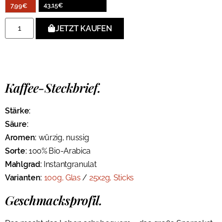
43,15
€
7,99
€
JETZT KAUFEN
Kaffee-Steckbrief.
Stärke:
Säure:
Aromen:
würzig, nussig
Sorte:
100% Bio-Arabica
Mahlgrad:
Instantgranulat
Varianten:
100g, Glas
/
25x2g, Sticks
Geschmacksprofil.