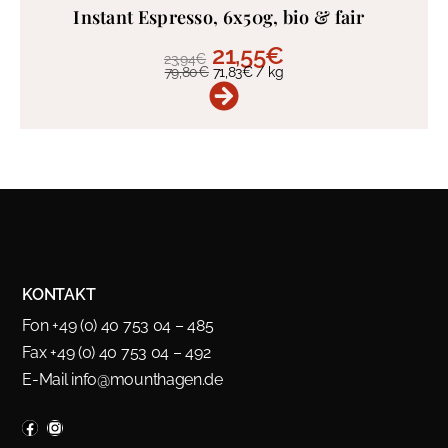
Instant Espresso, 6x50g, bio & fair
21,55
€
23,94
€
79,80
€
71,83
€
/
kg
KONTAKT
Fon +49 (0) 40 753 04 – 485
Fax +49 (0) 40 753 04 – 492
E-Mail
info@mounthagen.de