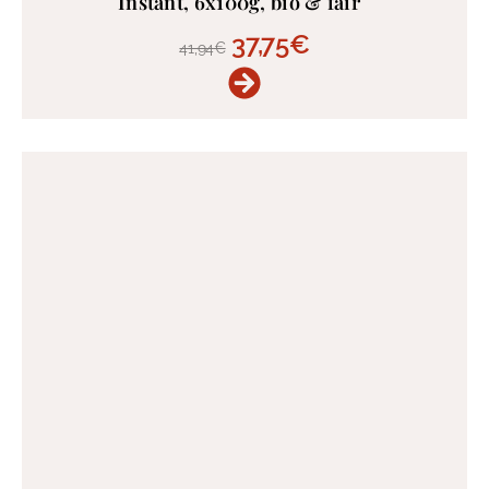
Instant, 6x100g, bio & fair
37,75
€
41,94
€