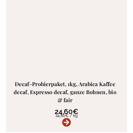
Decaf-Probierpaket, 1kg, Arabica Kaffee
decaf, Espresso decaf, ganze Bohnen, bio
& fair
24,60
€
24,60
€
/
kg