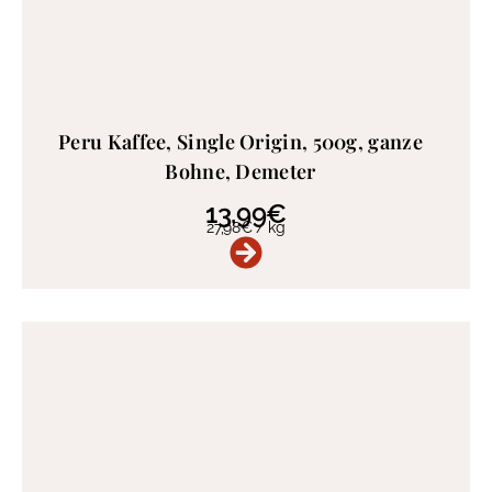
Peru Kaffee, Single Origin, 500g, ganze
Bohne, Demeter
13,99
€
27,98
€
/
kg