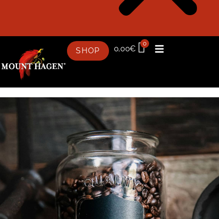
0
0,00
€
SHOP