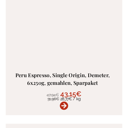
Peru Espresso, Single Origin, Demeter,
6x250g, gemahlen, Sparpaket
43,15
€
47,94
€
31,96
€
28,77
€
/
kg