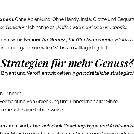
oment.
Ohne Ablenkung. Ohne Handy, Insta, Glotze und Gequats
lles Genießen“
. Ich nenne es
„Kaffee-Moment“ (wen wundert’s).
 gemeinsame Nenner
für Genuss, für Glücksmomente.
Bleibt di
n seinen ganz normalen Wahnsinnsalltag integriert?
Strategien für mehr Genuss?
 Bryant und Veroff entwickelten
3 grundsätzliche strategis
h Erinnern
Vermeidung von Ablenkung und Einbeziehen aller Sinne
 eine achtsame Lebensweise
ganz neu sind, a
ber sich dank Coaching-Hype und Achtsamkei
zen.
Manche sprechen auch von
„einer ausgeglichenen oder p