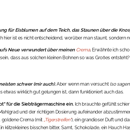
g für Eisblumen auf dem Teich, das Staunen über die Kno
 hier ist es nicht entscheidend, worüber man staunt, sondern nu
g aufs Neue verwundert über meinen
Crema
.
Erwähnte ich scho
ein, dass aus solchen kleinen Bohnen so was Großes entsteht
meisten schwer (mir auch).
Aber wenn man versucht
(so sagen
s etwas wirklich gut gelungen ist, dann funktioniert auch das.
pt“ für die Siebträgermaschine ein.
Ich brauchte gefühlt schier
Mahlgrad und der richtigen Dosierung aufeinander abzustimme
e, goldene Crema (mit
„Tigerstreifen“
), ein grandioser Duft und d
Ein klitzekleines bisschen bitter, Samt, Schokolade, ein Hauch Ha