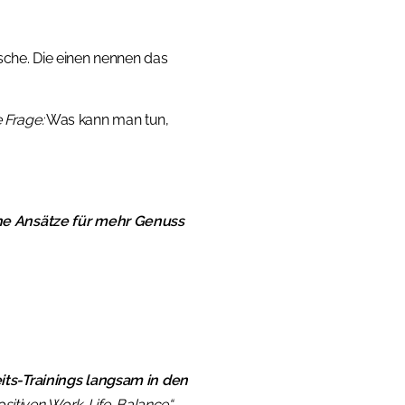
che. Die einen nennen das
e Frage:
Was kann man tun,
che Ansätze für mehr Genuss
ts-Trainings langsam in den
ositiven Work-Life-Balance“
.