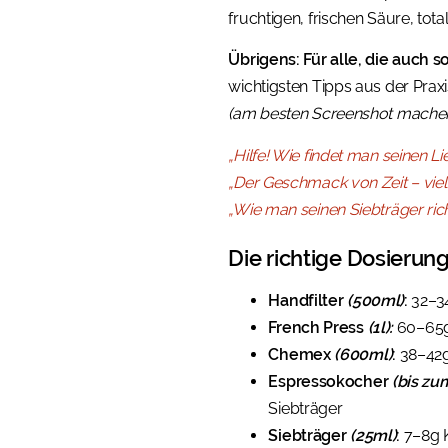
fruchtigen, frischen Säure, tota
Übrigens: Für alle, die auch 
wichtigsten Tipps aus der Praxi
(am besten Screenshot machen,
„Hilfe! Wie findet man seinen Li
„Der Geschmack von Zeit – viel 
„Wie man seinen Siebträger richt
Die richtige Dosierung
Handfilter
(500ml)
:
32–3
French Press
(1l):
60–65g
Chemex
(600ml)
:
38–42g
Espressokocher
(bis zu
Siebträger
Siebträger
(25ml)
:
7–8g 