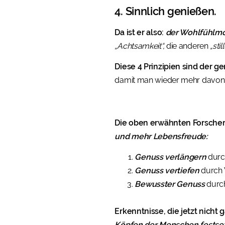
4. Sinnlich genießen.
Da ist er also:
der Wohlfühlm
„Achtsamkeit“,
die anderen
„sti
Diese 4 Prinzipien sind der
damit man wieder mehr davon i
Die oben erwähnten Forscher
und mehr Lebensfreude:
Genuss verlängern
durc
Genuss vertiefen
durch 
Bewusster Genuss
durch
Erkenntnisse, die jetzt nicht 
Köpfen der Menschen festset