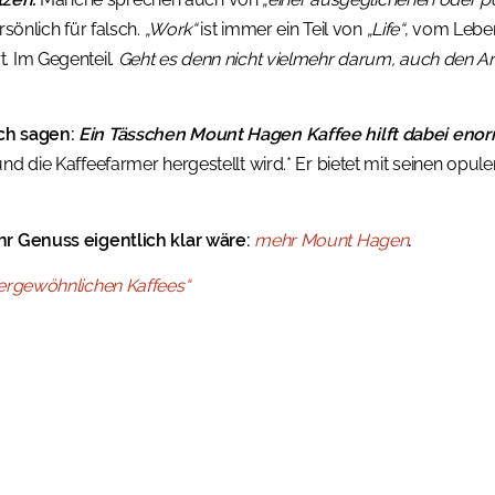
rsönlich für falsch.
„Work“
ist immer ein Teil von
„Life“
, vom Lebe
. Im Gegenteil.
Geht es denn nicht vielmehr darum, auch den Arb
ch sagen:
Ein Tässchen Mount Hagen Kaffee hilft dabei enor
und die Kaffeefarmer hergestellt wird.* Er bietet mit seinen opu
hr Genuss eigentlich klar wäre:
mehr Mount Hagen
.
ßergewöhnlichen Kaffees“