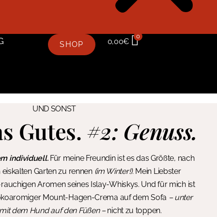
0
G
0,00
€
SHOP
UND SONST
as Gutes.
#2: Genuss.
m individuell.
Für meine Freundin ist es das Größte, nach
 eiskalten Garten zu rennen
(im Winter!)
. Mein Liebster
rauchigen Aromen seines Islay-Whiskys. Und für mich ist
chokoaromiger Mount-Hagen-Crema auf dem Sofa
– unter
mit dem Hund auf den Füßen –
nicht zu toppen.