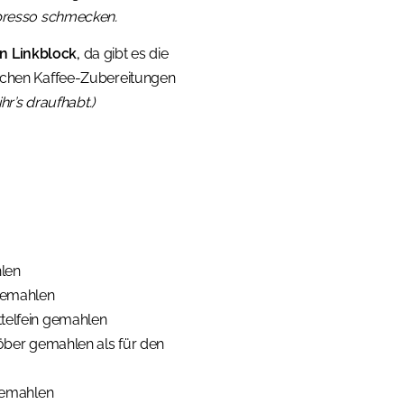
spresso schmecken.
n Linkblock,
da gibt es die
lichen Kaffee-Zubereitungen
r’s draufhabt.)
hlen
 gemahlen
ttelfein gemahlen
öber gemahlen als für den
 gemahlen