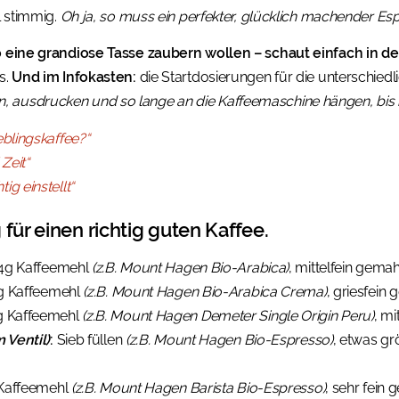
l stimmig.
Oh ja, so muss ein perfekter, glücklich machender E
so eine grandiose Tasse zaubern wollen – schaut einfach in de
s.
Und im Infokasten:
die Startdosierungen für die unterschied
 ausdrucken und so lange an die Kaffeemaschine hängen, bis ih
eblingskaffee?“
Zeit“
ig einstellt“
 für einen richtig guten Kaffee.
4g Kaffeemehl
(z.B. Mount Hagen Bio-Arabica)
, mittelfein gema
 Kaffeemehl
(z.B. Mount Hagen Bio-Arabica Crema)
, griesfein
 Kaffeemehl
(z.B. Mount Hagen Demeter Single Origin Peru)
, mi
m Ventil)
:
Sieb füllen
(z.B. Mount Hagen Bio-Espresso)
, etwas gr
Kaffeemehl
(z.B. Mount Hagen Barista Bio-Espresso)
, sehr fein