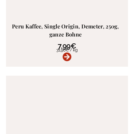
Peru Kaffee, Single Origin, Demeter, 250g,
ganze Bohne
7,99
€
31,96
€
/
kg