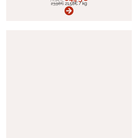
23,98
€
21,58
€
/
kg