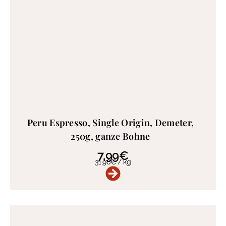
Peru Espresso, Single Origin, Demeter,
250g, ganze Bohne
7,99
€
31,96
€
/
kg