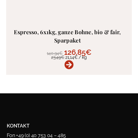
Espresso, 6x1kg, ganze Bohne, bio & fair,
Sparpaket
126,85
€
140,94
€
23,49
€
21,14
€
/
kg
KONTAKT
Fon +49 (0) 40 753 04 – 485