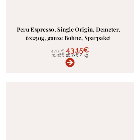
Peru Espresso, Single Origin, Demeter,
6x250g, ganze Bohne, Sparpaket
43,15
€
47,94
€
31,96
€
28,77
€
/
kg