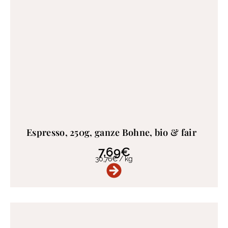
Espresso, 250g, ganze Bohne, bio & fair
7,69
€
30,76
€
/
kg