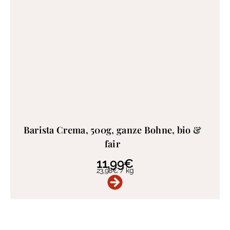
Barista Crema, 500g, ganze Bohne, bio &
fair
11,99
€
23,98
€
/
kg