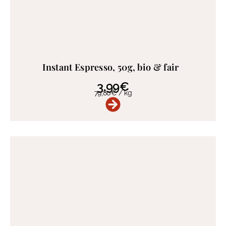
Instant Espresso, 50g, bio & fair
3,99
€
79,80
€
/
kg