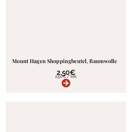
Mount Hagen Shoppingbeutel, Baumwolle
2,50
€
2,50
€
/
Stk.