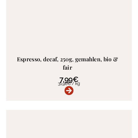
Espresso, decaf, 250g, gemahlen, bio &
fair
7,99
€
31,96
€
/
kg