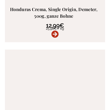
Honduras Crema, Single Origin, Demeter,
500g, ganze Bohne
12,99
€
25,98
€
/
kg