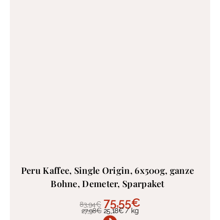
Peru Kaffee, Single Origin, 6x500g, ganze
Bohne, Demeter, Sparpaket
75,55
€
83,94
€
27,98
€
25,18
€
/
kg