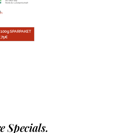
e
en
x100g SPARPAKET
,75
€
e Specials.