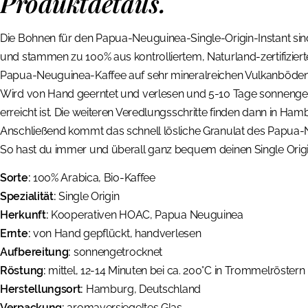
Produktdetails.
Die Bohnen für den Papua-Neuguinea-Single-Origin-Instant sin
und stammen zu 100% aus kontrolliertem, Naturland-zertifizi
Papua-Neuguinea-Kaffee auf sehr mineralreichen Vulkanböden 
Wird von Hand geerntet und verlesen und 5-10 Tage sonnengetr
erreicht ist. Die weiteren Veredlungsschritte finden dann in Ham
Anschließend kommt das schnell lösliche Granulat des Papua-N
So hast du immer und überall ganz bequem deinen Single Orig
Sorte:
100% Arabica, Bio-Kaffee
Spezialität:
Single Origin
Herkunft:
Kooperativen HOAC, Papua Neuguinea
Ernte:
von Hand gepflückt, handverlesen
Aufbereitung:
sonnengetrocknet
Röstung:
mittel, 12-14 Minuten bei ca. 200°C in Trommelröstern
Herstellungsort:
Hamburg, Deutschland
Verpackung:
aromaversiegeltes Glas