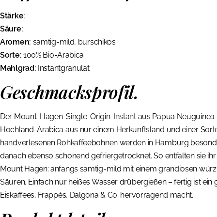
Stärke:
Säure:
Aromen:
samtig-mild, burschikos
Sorte:
100% Bio-Arabica
Mahlgrad:
Instantgranulat
Geschmacksprofil.
Der Mount-Hagen-Single-Origin-Instant aus Papua Neuguinea ist 
Hochland-Arabica aus nur einem Herkunftsland und einer Sorte 
handverlesenen Rohkaffeebohnen werden in Hamburg besonders
danach ebenso schonend gefriergetrocknet. So entfalten sie ih
Mount Hagen: anfangs samtig-mild mit einem grandiosen würzi
Säuren. Einfach nur heißes Wasser drübergießen – fertig ist ein 
Eiskaffees, Frappés, Dalgona & Co. hervorragend macht.