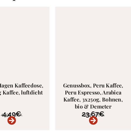
agen Kaffeedose,
Genussbox, Peru Kaffee,
 Kaffee, luftdicht
Peru Espresso, Arabica
Kaffee, 3x250g, Bohnen,
bio & Demeter
4,49
€
23,67
€
4,49
€
/
Stk.
23,67
€
/
Stk.