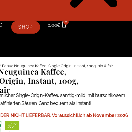
0
G
0,00
€
SHOP
 Papua Neuguinea Kaffee, Single Origin, Instant, 100g, bio & fair
Neuguinea Kaffee,
Origin, Instant, 100g,
air
icher Single-Origin-Kaffee, samtig-mild, mit burschikosem
affinierten Säuren. Ganz bequem als Instant!
IDER NICHT LIEFERBAR. Voraussichtlich ab November 2026