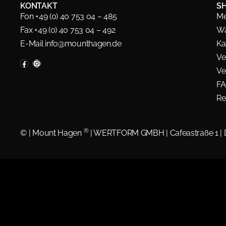
KONTAKT
S
Fon +49 (0) 40 753 04 – 485
Me
Fax +49 (0) 40 753 04 – 492
Wa
E-Mail
info@mounthagen.de
Ka
Ve
Ve
F
Re
®
©
| Mount Hagen
| WERTFORM GMBH | Cafeastraße 1 |