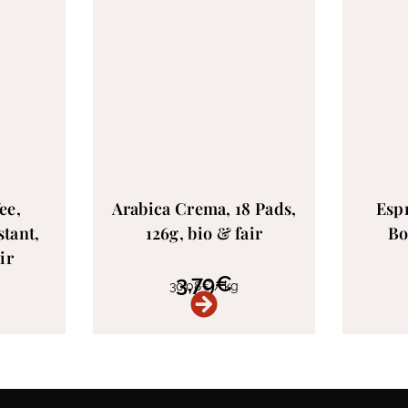
ee,
Arabica Crema, 18 Pads,
Espr
stant,
126g, bio & fair
Bo
ir
3,79
€
30,08
€
/
kg