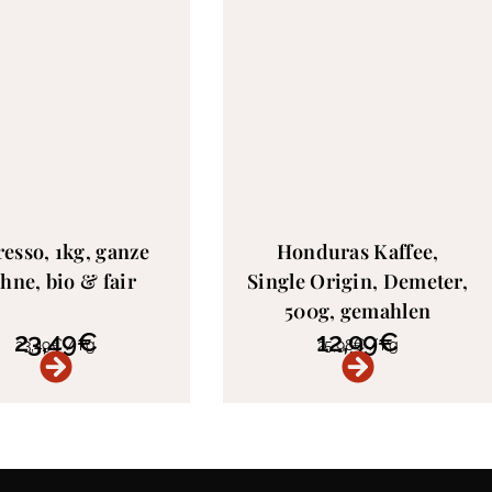
esso, 1kg, ganze
Honduras Kaffee,
hne, bio & fair
Single Origin, Demeter,
500g, gemahlen
23,49
€
12,99
€
23,49
€
/
kg
25,98
€
/
kg