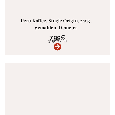
Peru Kaffee, Single Origin, 250g,
gemahlen, Demeter
7,99
€
31,96
€
/
kg