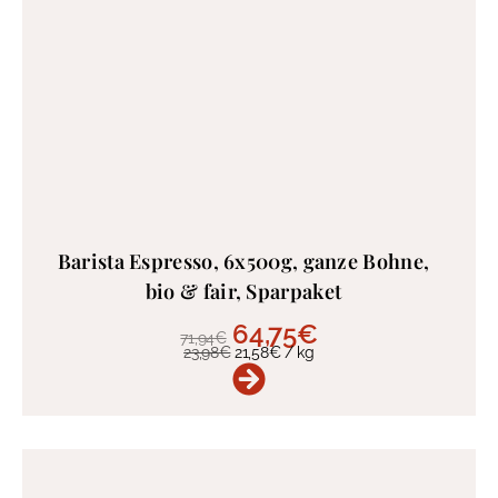
Barista Espresso, 6x500g, ganze Bohne,
bio & fair, Sparpaket
64,75
€
71,94
€
23,98
€
21,58
€
/
kg