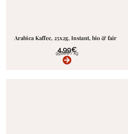
Arabica Kaffee, 25x2g, Instant, bio & fair
4,99
€
99,80
€
/
kg