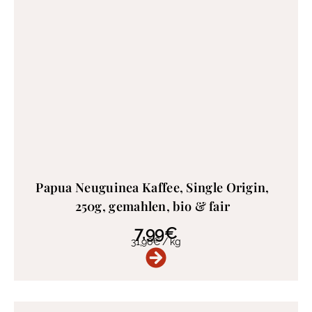
Papua Neuguinea Kaffee, Single Origin,
250g, gemahlen, bio & fair
7,99
€
31,96
€
/
kg