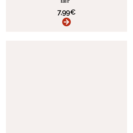
fair
7,99
€