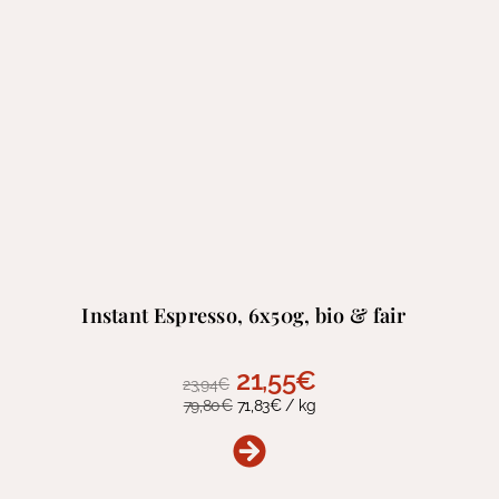
Instant Espresso, 6x50g, bio & fair
Ursprünglicher
Aktueller
21,55
€
23,94
€
Preis
Preis
79,80
€
71,83
€
/
kg
war:
ist:
23,94€
21,55€.