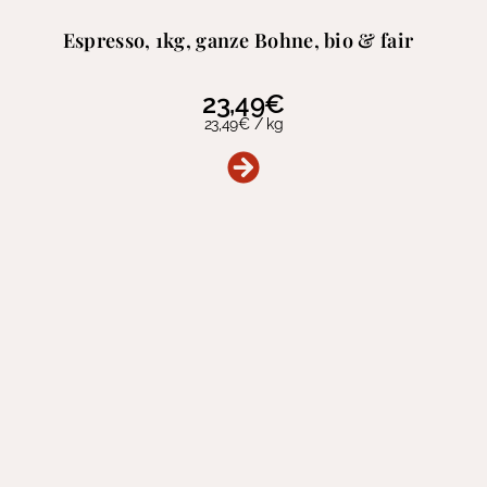
Espresso, 1kg, ganze Bohne, bio & fair
23,49
€
23,49
€
/
kg