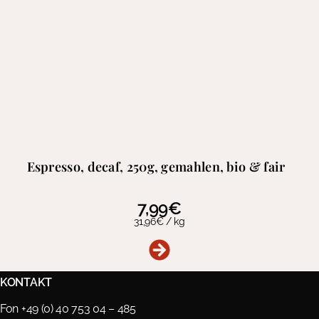
Espresso, decaf, 250g, gemahlen, bio & fair
7,99
€
31,96
€
/
kg
KONTAKT
Fon +49 (0) 40 753 04 – 485