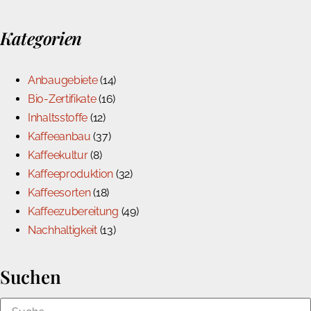
Kategorien
Anbaugebiete
(14)
Bio-Zertifikate
(16)
Inhaltsstoffe
(12)
Kaffeeanbau
(37)
Kaffeekultur
(8)
Kaffeeproduktion
(32)
Kaffeesorten
(18)
Kaffeezubereitung
(49)
Nachhaltigkeit
(13)
Suchen
Suche