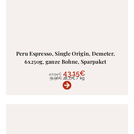
Peru Espresso, Single Origin, Demeter,
6x250g, ganze Bohne, Sparpaket
43,15
€
47,94
€
31,96
€
28,77
€
/
kg