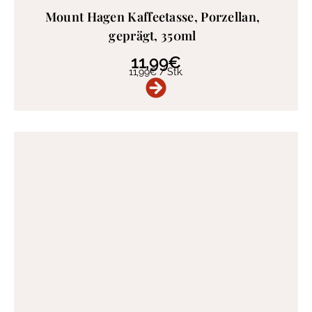
Mount Hagen Kaffeetasse, Porzellan,
geprägt, 350ml
11,99
€
11,99
€
/
Stk.