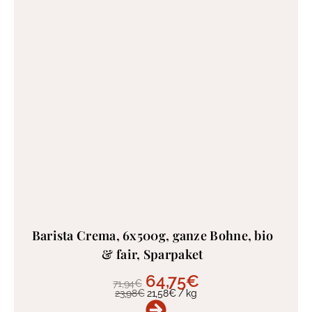
Barista Crema, 6x500g, ganze Bohne, bio
& fair, Sparpaket
64,75
€
71,94
€
23,98
€
21,58
€
/
kg