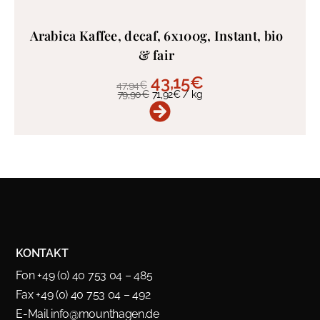
Arabica Kaffee, decaf, 6x100g, Instant, bio
& fair
43,15
€
47,94
€
79,90
€
71,92
€
/
kg
KONTAKT
Fon +49 (0) 40 753 04 – 485
Fax +49 (0) 40 753 04 – 492
E-Mail
info@mounthagen.de