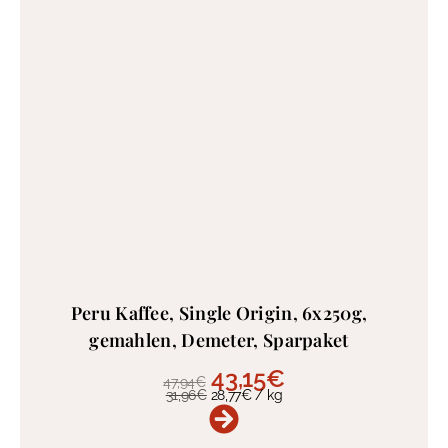
Peru Kaffee, Single Origin, 6x250g,
gemahlen, Demeter, Sparpaket
43,15
€
47,94
€
31,96
€
28,77
€
/
kg