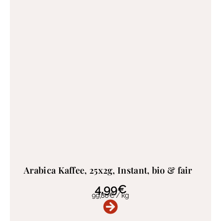
Arabica Kaffee, 25x2g, Instant, bio & fair
4,99
€
99,80
€
/
kg