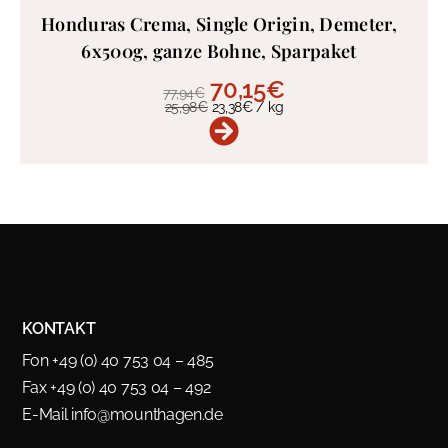
Honduras Crema, Single Origin, Demeter,
6x500g, ganze Bohne, Sparpaket
70,15
€
77,94
€
25,98
€
23,38
€
/
kg
KONTAKT
Fon +49 (0) 40 753 04 – 485
Fax +49 (0) 40 753 04 – 492
E-Mail
info@mounthagen.de