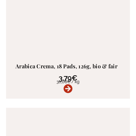
Arabica Crema, 18 Pads, 126g, bio & fair
3,79
€
30,08
€
/
kg