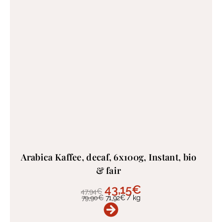
Arabica Kaffee, decaf, 6x100g, Instant, bio
& fair
43,15
€
47,94
€
79,90
€
71,92
€
/
kg