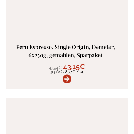
Peru Espresso, Single Origin, Demeter,
6x250g, gemahlen, Sparpaket
43,15
€
47,94
€
31,96
€
28,77
€
/
kg