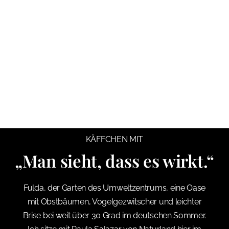
KÄFFCHEN MIT
„Man sieht, dass es wirkt.“
Fulda, der Garten des Umweltzentrums, eine Oase
mit Obstbäumen, Vogelgezwitscher und leichter
Brise bei weit über 30 Grad im deutschen Sommer.