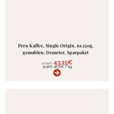
Peru Kaffee, Single Origin, 6x250g,
gemahlen, Demeter, Sparpaket
43,15
€
47,94
€
31,96
€
28,77
€
/
kg