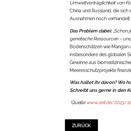
Umweltverträglichkeit von F
China und Russland, die sich
Ausnahmen noch verhandelt wer
Das Problem dabei:
„Schon je
genetische Ressourcen – und 
Bodenschätzen wie Mangan un
insbesondere des globalen Sü
Gewinne aus biomedizinischer
Meeresschutzprojekte finanz
Was haltet ihr davon? Wo hol
Schreibt uns gerne in den
*Quelle:
www.zeit.de/2023/1
ZURÜCK