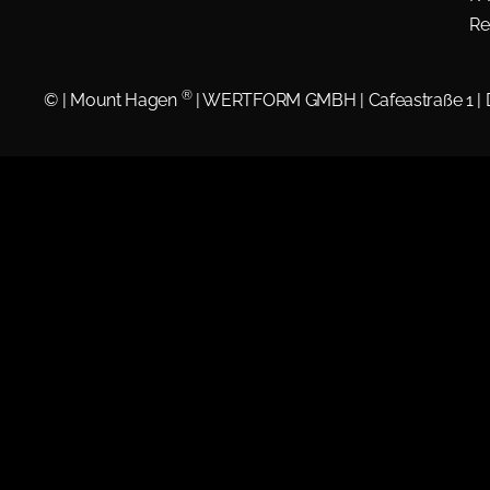
Re
®
©
| Mount Hagen
| WERTFORM GMBH | Cafeastraße 1 |