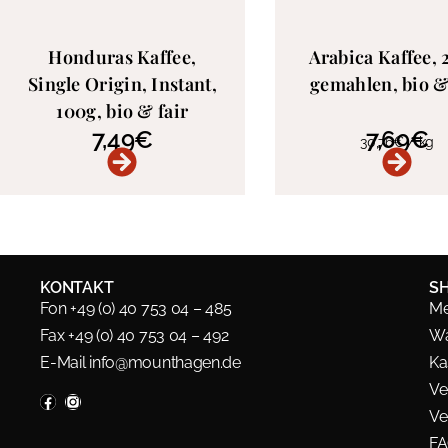
Honduras Kaffee,
Arabica Kaffee, 
Single Origin, Instant,
gemahlen, bio &
100g, bio & fair
7,49
€
7,69
€
30,76
€
/
kg
KONTAKT
S
Fon +49 (0) 40 753 04 – 485
Me
Fax +49 (0) 40 753 04 – 492
Wa
E-Mail
info@mounthagen.de
Ka
Ve
Ve
F