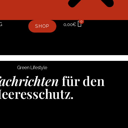
0
G
0,00
€
SHOP
Green Lifestyle
achrichten
für den
eeresschutz.