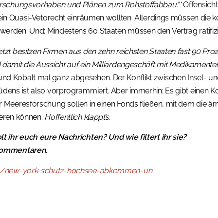
orschungsvorhaben und Plänen zum Rohstoffabbau.“*
Offensicht
 ein Quasi-Vetorecht einräumen wollten. Allerdings müssen di
den. Und: Mindestens 60 Staaten müssen den Vertrag ratifizieren
tzt besitzen Firmen aus den zehn reichsten Staaten fast 90 Proz
damit die Aussicht auf ein Milliardengeschäft mit Medikamente
d Kobalt mal ganz abgesehen. Der Konflikt zwischen Insel- un
dens ist also vorprogrammiert. Aber immerhin: Es gibt einen K
 Meeresforschung sollen in einen Fonds fließen, mit dem die ä
ieren können.
Hoffentlich klappt’s.
t ihr euch eure Nachrichten? Und wie filtert ihr sie?
 Kommentaren.
1/new-york-schutz-hochsee-abkommen-un