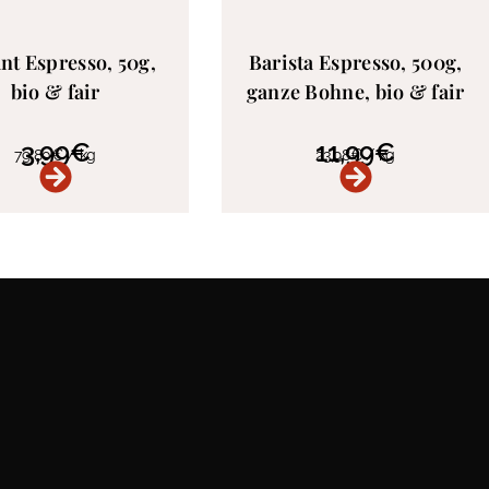
ant Espresso, 50g,
Barista Espresso, 500g,
bio & fair
ganze Bohne, bio & fair
3,99
€
11,99
€
79,80
€
/
kg
23,98
€
/
kg