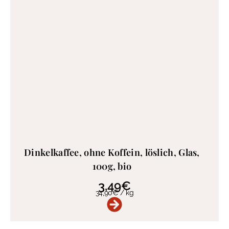
Dinkelkaffee, ohne Koffein, löslich, Glas,
100g, bio
3,49
€
34,90
€
/
kg