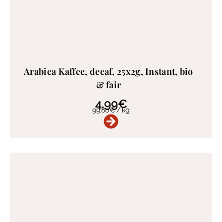
Arabica Kaffee, decaf, 25x2g, Instant, bio
& fair
4,99
€
99,80
€
/
kg