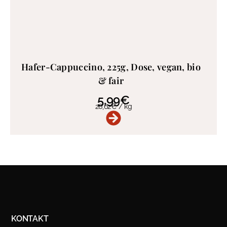
Hafer-Cappuccino, 225g, Dose, vegan, bio
& fair
5,99
€
26,62
€
/
kg
KONTAKT