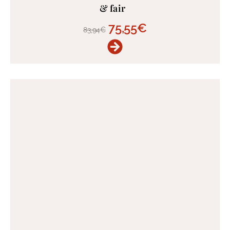
& fair
75,55
€
83,94
€