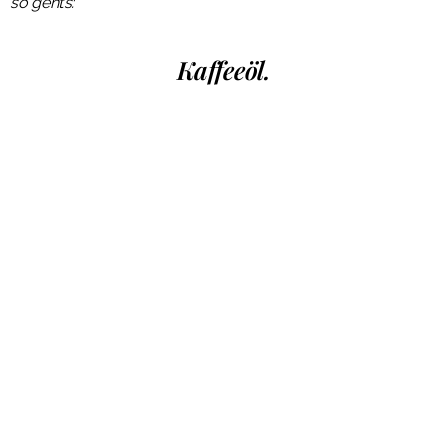
so geht’s:
Kaffeeöl.