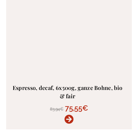
Espresso, decaf, 6x500g, ganze Bohne, bio
& fair
75,55
€
83,94
€