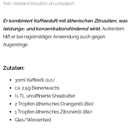
foto: edward boulton on unsplash
Er kombiniert Kaffeeduft mit ätherischen Zitrusölen, was
leistungs- und konzentrationsfördernd wirkt.
Außerdem
hilft er bei regelmäßiger Anwendung auch gegen
Augenringe.
Zutaten:
30ml Kaffeeöl
(s.o.)
ca. 2,5g Bienenwachs
½ TL unraffinierte Sheabutter
2 Tropfen ätherisches Orangenöl
(Bio)
1 Tropfen ätherisches Zitronenöl
(Bio)
Glas/Wasserbad