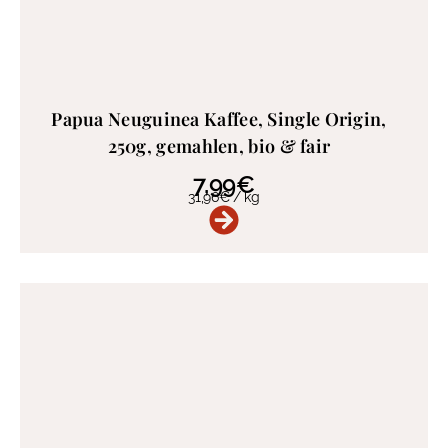
Papua Neuguinea Kaffee, Single Origin,
250g, gemahlen, bio & fair
7,99
€
31,96
€
/
kg