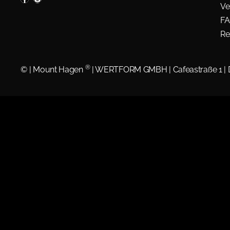
Ve
F
Re
®
©
| Mount Hagen
| WERTFORM GMBH | Cafeastraße 1 |