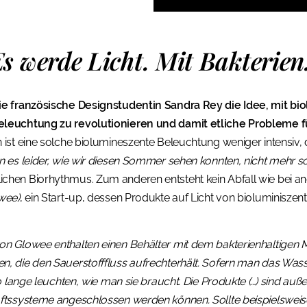
s werde Licht. Mit Bakterien
ie französische Designstudentin Sandra Rey die Idee, mit b
eleuchtung zu revolutionieren und damit etliche Probleme f
ist eine solche biolumineszente Beleuchtung weniger intensiv, d
 es leider, wie wir diesen Sommer sehen konnten, nicht mehr so 
hen Biorhythmus. Zum anderen entsteht kein Abfall wie bei an
wee)
, ein Start-up, dessen Produkte auf Licht von bioluminiszen
n Glowee enthalten einen Behälter mit dem bakterienhaltigen Me
, die den Sauerstofffluss aufrechterhält. Sofern man das Was
o lange leuchten, wie man sie braucht. Die Produkte (…) sind auß
ftssysteme angeschlossen werden können. Sollte beispielswei