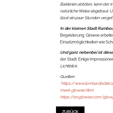
Bakterien abtöten, kann der I
natürliche Weise abgebaut. U
lässt ein paar Stunden vergeh
In der kleinen Stadt Ramboui
Begeisterung. Glowee arbeite
Einsatzmöglichkeiten wie Sch
Und ganz nebenbei ist diese
der Stadt. Einige Impressionen
Lichtblick.
Quellen:
*https://www.lombardodier.
meet-glowee.html
https://en.glowee.com/glowp
ZURÜCK