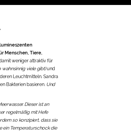
.
iolumineszenten
ür Menschen, Tiere,
amit weniger attraktiv für
wahnsinnig viele gibt)
und
deren Leuchtmitteln. Sandra
ten Bakterien basieren.
Und
erwasser. Dieser ist an
ser regelmäßig mit Hefe
erdem so konzipiert, dass sie
se ein Temperaturschock die