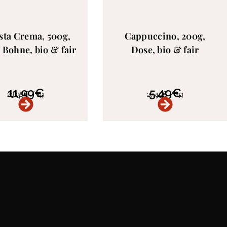
sta Crema, 500g,
Cappuccino, 200g,
 Bohne, bio & fair
Dose, bio & fair
11,99
€
5,49
€
23,98
€
/
kg
27,45
€
/
kg