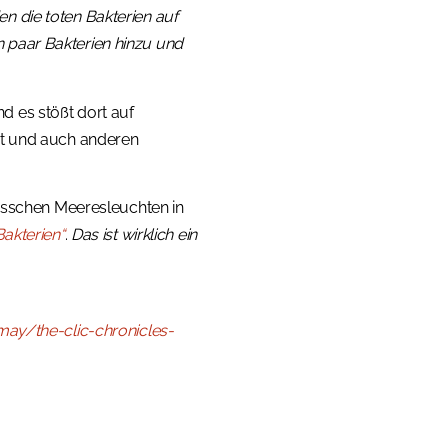
n die toten Bakterien auf
n paar Bakterien hinzu und
nd es stößt dort auf
eit und auch anderen
in bisschen Meeresleuchten in
akterien“
.
Das ist wirklich ein
ay/the-clic-chronicles-