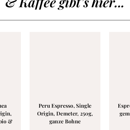
& Kaffee gibt’s hier...
nea
Peru Espresso, Single
Espr
igin,
Origin, Demeter, 250g,
gema
bio &
ganze Bohne