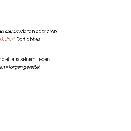
e sauer.
Wie fein oder grob
ekultur“
. Dort gibt es
mplett aus seinem Leben
en Morgen gerettet.