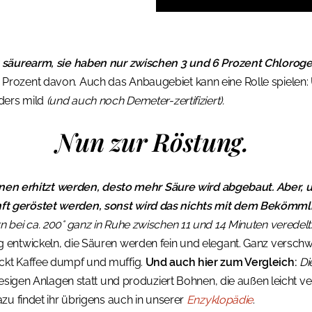
t säurearm, sie haben nur zwischen 3 und 6 Prozent Chlorog
rozent davon. Auch das Anbaugebiet kann eine Rolle spielen: U
nders mild
(und auch noch Demeter-zertifiziert).
Nun zur Röstung.
ohnen erhitzt werden, desto mehr Säure wird abgebaut. Aber, un
t geröstet werden, sonst wird das nichts mit dem Bekömmli
 bei ca. 200° ganz in Ruhe zwischen 11 und 14 Minuten veredelt
entwickeln, die Säuren werden fein und elegant. Ganz verschwind
ckt Kaffee dumpf und muffig.
Und auch hier zum Vergleich:
Di
riesigen Anlagen statt und produziert Bohnen, die außen leicht ve
azu findet ihr übrigens auch in unserer
Enzyklopädie
.