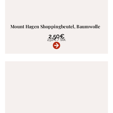
Mount Hagen Shoppingbeutel, Baumwolle
2,50
€
2,50
€
/
Stk.