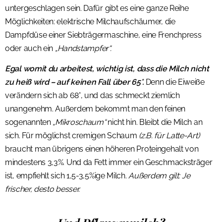
untergeschlagen sein. Dafür gibt es eine ganze Reihe
Möglichkeiten: elektrische Milchaufschäumer, die
Dampfdüse einer Siebträgermaschine, eine Frenchpress
oder auch ein
„Handstampfer“.
Egal womit du arbeitest, wichtig ist, dass die Milch nicht
zu heiß wird – auf keinen Fall über 65°.
Denn die Eiweiße
verändern sich ab 68°, und das schmeckt ziemlich
unangenehm. Außerdem bekommt man den feinen
sogenannten
„Mikroschaum“
nicht hin. Bleibt die Milch an
sich. Für möglichst cremigen Schaum
(z.B. für Latte-Art)
braucht man übrigens einen höheren Proteingehalt von
mindestens 3,3%. Und da Fett immer ein Geschmacksträger
ist, empfiehlt sich 1,5-3,5%ige Milch.
Außerdem gilt: Je
frischer, desto besser.