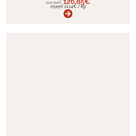
126,85
€
140,94
€
23,49
€
21,14
€
/
kg