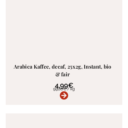
Arabica Kaffee, decaf, 25x2g, Instant, bio
& fair
4,99
€
99,80
€
/
kg