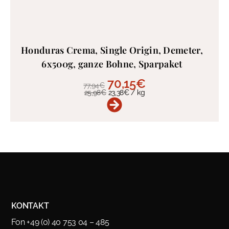
Honduras Crema, Single Origin, Demeter,
6x500g, ganze Bohne, Sparpaket
70,15
€
77,94
€
25,98
€
23,38
€
/
kg
KONTAKT
Fon +49 (0) 40 753 04 – 485