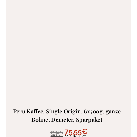
Peru Kaffee, Single Origin, 6x500g, ganze
Bohne, Demeter, Sparpaket
75,55
€
83,94
€
27,98
€
25,18
€
/
kg