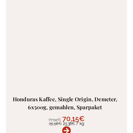
Honduras Kaffee, Single Origin, Demeter,
6x500g, gemahlen, Sparpaket
70,15
€
77,94
€
25,98
€
23,38
€
/
kg