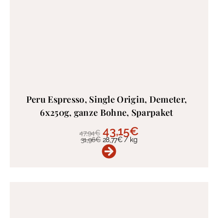
Peru Espresso, Single Origin, Demeter,
6x250g, ganze Bohne, Sparpaket
43,15
€
47,94
€
31,96
€
28,77
€
/
kg