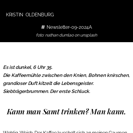
KRISTIN OLDENBURG
Newsletter-09-2024A
foto: nathan dumlao on unsplash
Es ist dunkel, 6 Uhr 35.
Die Kaffeemühle zwischen den Knien, Bohnen knirschen,
grandioser Duft kitzelt die Lebensgeister.
Siebträgerbrummen. Der erste Schluck.
Kann man Samt trinken? Man kann.
Wohlig. Weich. Der Kaffee kuschelt sich an meinen Gaumen.