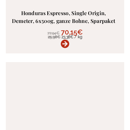
Honduras Espresso, Single Origin,
Demeter, 6x500g, ganze Bohne, Sparpaket
70,15
€
77,94
€
25,98
€
23,38
€
/
kg